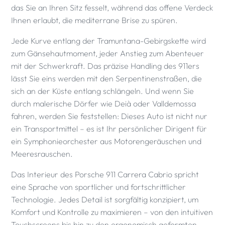
das Sie an Ihren Sitz fesselt, während das offene Verdeck
Ihnen erlaubt, die mediterrane Brise zu spüren.
Jede Kurve entlang der Tramuntana-Gebirgskette wird
zum Gänsehautmoment, jeder Anstieg zum Abenteuer
mit der Schwerkraft. Das präzise Handling des 911ers
lässt Sie eins werden mit den Serpentinenstraßen, die
sich an der Küste entlang schlängeln. Und wenn Sie
durch malerische Dörfer wie Deià oder Valldemossa
fahren, werden Sie feststellen: Dieses Auto ist nicht nur
ein Transportmittel – es ist Ihr persönlicher Dirigent für
ein Symphonieorchester aus Motorengeräuschen und
Meeresrauschen.
Das Interieur des Porsche 911 Carrera Cabrio spricht
eine Sprache von sportlicher und fortschrittlicher
Technologie. Jedes Detail ist sorgfältig konzipiert, um
Komfort und Kontrolle zu maximieren – von den intuitiven
Touchscreens bis hin zu den ergonomisch geformten