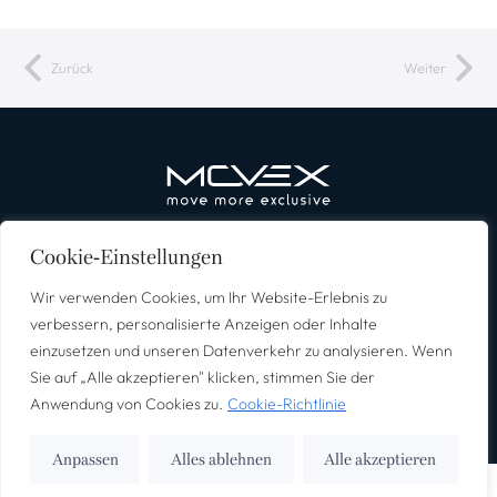
Zurück
Weiter
Erlebnisreisen
Reiseziele
Über MOVEX
Deutsch
Cookie-Einstellungen
Wir verwenden Cookies, um Ihr Website-Erlebnis zu
verbessern, personalisierte Anzeigen oder Inhalte
einzusetzen und unseren Datenverkehr zu analysieren. Wenn
Newsletter Anmeldung
Impressum
Datenschutz
AGB’s
Sie auf „Alle akzeptieren" klicken, stimmen Sie der
©2026 – Alle Rechte vorbehalten.
Anwendung von Cookies zu.
Cookie-Richtlinie
Anpassen
Alles ablehnen
Alle akzeptieren
English
(
Englisch
)
Deutsch