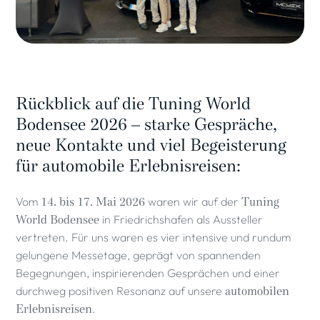
Rückblick auf die Tuning World
Bodensee 2026 – starke Gespräche,
neue Kontakte und viel Begeisterung
für automobile Erlebnisreisen
:
Vom
14. bis 17. Mai 2026
waren wir auf der
Tuning
World Bodensee
in Friedrichshafen als Aussteller
vertreten. Für uns waren es vier intensive und rundum
gelungene Messetage, geprägt von spannenden
Begegnungen, inspirierenden Gesprächen und einer
durchweg positiven Resonanz auf unsere
automobilen
Erlebnisreisen
.