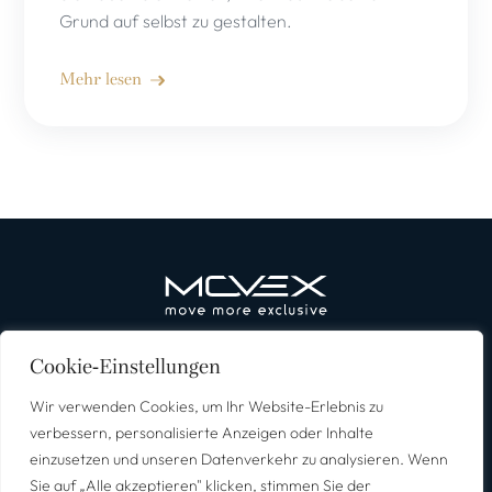
Grund auf selbst zu gestalten.
Mehr lesen
Erlebnisreisen
Reiseziele
Über MOVEX
Deutsch
Cookie-Einstellungen
Wir verwenden Cookies, um Ihr Website-Erlebnis zu
verbessern, personalisierte Anzeigen oder Inhalte
einzusetzen und unseren Datenverkehr zu analysieren. Wenn
Newsletter Anmeldung
Impressum
Datenschutz
AGB’s
Sie auf „Alle akzeptieren" klicken, stimmen Sie der