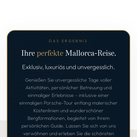
DAS ERGEBNIS
Ihre
perfekte
Mallorca-Reise.
Exklusiv, luxuriös und unvergesslich.
Genießen Sie unvergessliche Tage voller
Aktivitäten, persönlicher Betreuung und
einmaliger Erlebnisse – inklusive einer
einmaligen Porsche-Tour entlang malerischer
Küstenlinien und wunderschöner
Bergformationen, begleitet von Ihrem
persönlichen Guide. Lassen Sie sich von uns
verwöhnen und erleben Sie die schönsten