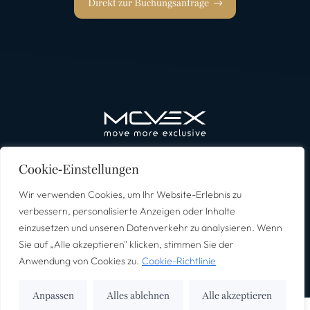
Direkt zur Buchungsanfrage
Erlebnisreisen
Reiseziele
Über MOVEX
Deutsch
Cookie-Einstellungen
Wir verwenden Cookies, um Ihr Website-Erlebnis zu
verbessern, personalisierte Anzeigen oder Inhalte
einzusetzen und unseren Datenverkehr zu analysieren. Wenn
Newsletter Anmeldung
Impressum
Datenschutz
AGB’s
Sie auf „Alle akzeptieren" klicken, stimmen Sie der
©2026 – Alle Rechte vorbehalten.
Anwendung von Cookies zu.
Cookie-Richtlinie
Anpassen
Alles ablehnen
Alle akzeptieren