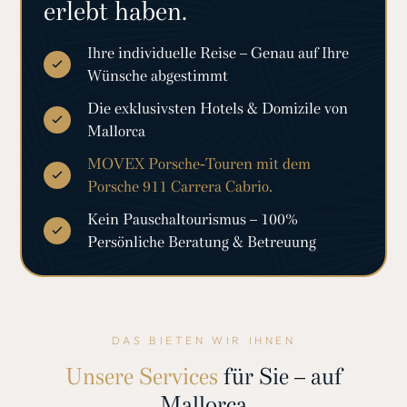
erlebt haben.
Ihre individuelle Reise – Genau auf Ihre
Wünsche abgestimmt
Die exklusivsten Hotels & Domizile von
Mallorca
MOVEX Porsche-Touren mit dem
Porsche 911 Carrera Cabrio.
Kein Pauschaltourismus – 100%
Persönliche Beratung & Betreuung
DAS BIETEN WIR IHNEN
Unsere Services
für Sie – auf
Mallorca