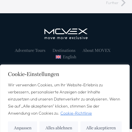
Further
Adventure Tours
Destinations
About MOVEX
English
Cookie-Einstellungen
Wir verwenden Cookies, um Ihr Website-Erlebnis zu
Newsletter Sign-up Event Tablet
Imprint
Data protection
verbessern, personalisierte Anzeigen oder Inhalte
General Terms and Conditions
einzusetzen und unseren Datenverkehr zu analysieren. Wenn
©2026 – All rights reserved.
Sie auf „Alle akzeptieren" klicken, stimmen Sie der
Webdesign by
Anwendung von Cookies zu.
Cookie-Richtlinie
Anpassen
Alles ablehnen
Alle akzeptieren