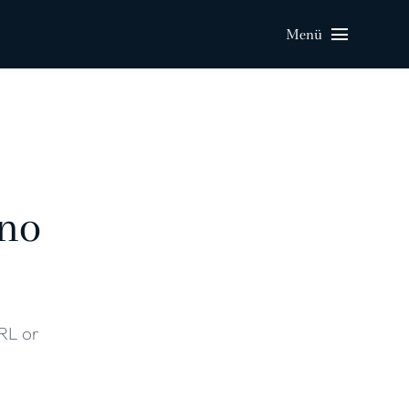
Menü
 no
URL or