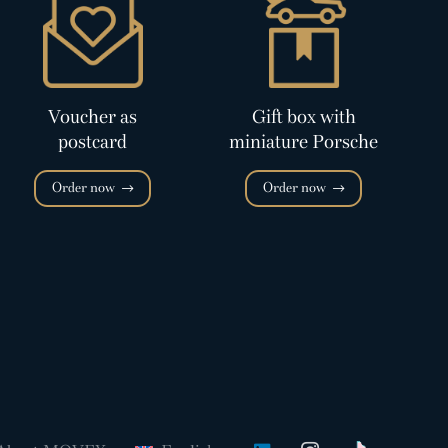
Voucher as
Gift box with
postcard
miniature Porsche
Order now
Order now